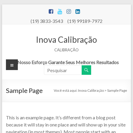
Pular
para
o
(19) 3833-3543 (19) 99189-7972
conteúdo
Inova Calibração
CALIBRAÇÃO
Menu
Nosso Esforço Garante Seus Melhores Resultados
Sample Page
Você está aqui:
Inova Calibração
>
Sample Page
This is an example page. It’s different from a blog post
because it will stay in one place and will show up in your site
navigation (in most themes). Most people start with an