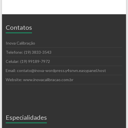
Contatos
Inova Calibração
Telefone: (19) 3833-3543
Celular: (19) 99189-7972
Email: contato@inova-wordpress.y4snvn.easypanel.host
Website: www.inovacalibracao.com.br
Especialidades