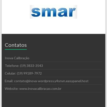
Contatos
Inova Calibração
Telefone: (19) 3833-3543
Celular: (19) 99189-7972
Email: contato@inova-wordpress.y4snvn.easypanel.host
Website: www.inovacalibracao.com.br