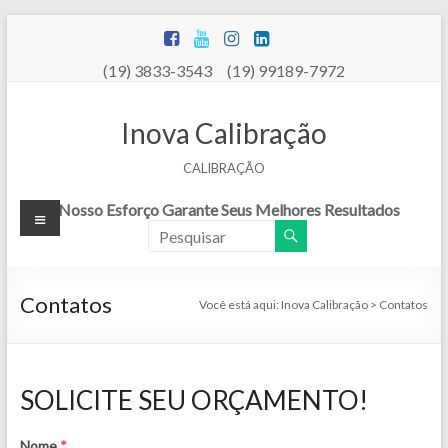
Pular
para
o
(19) 3833-3543 (19) 99189-7972
conteúdo
Inova Calibração
CALIBRAÇÃO
Menu
Nosso Esforço Garante Seus Melhores Resultados
Contatos
Você está aqui:
Inova Calibração
>
Contatos
SOLICITE SEU ORÇAMENTO!
Nome
*