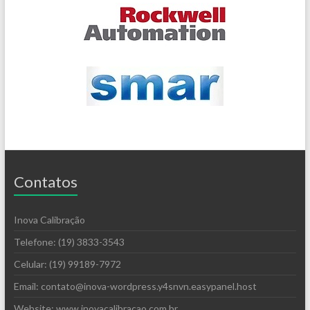
Contatos
Inova Calibração
Telefone: (19) 3833-3543
Celular: (19) 99189-7972
Email: contato@inova-wordpress.y4snvn.easypanel.host
Website: www.inovacalibracao.com.br