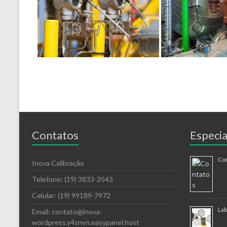
Contatos
Especia
Co
Inova Calibração
Telefone: (19) 3833-3543
Celular: (19) 99189-7972
Lab
Email: contato@inova-
wordpress.y4snvn.easypanel.host