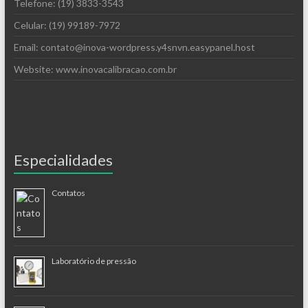
Telefone: (19) 3833-3543
Celular: (19) 99189-7972
Email: contato@inova-wordpress.y4snvn.easypanel.host
Website: www.inovacalibracao.com.br
Especialidades
Contatos
Laboratório de pressão