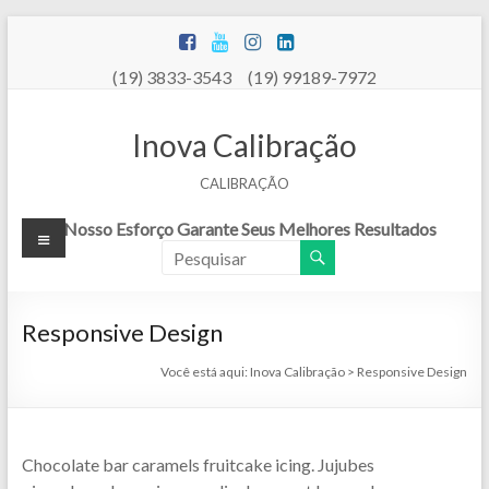
Pular
para
o
(19) 3833-3543 (19) 99189-7972
conteúdo
Inova Calibração
CALIBRAÇÃO
Menu
Nosso Esforço Garante Seus Melhores Resultados
Responsive Design
Você está aqui:
Inova Calibração
>
Responsive Design
Chocolate bar caramels fruitcake icing. Jujubes