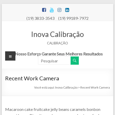
Pular
para
o
(19) 3833-3543 (19) 99189-7972
conteúdo
Inova Calibração
CALIBRAÇÃO
Menu
Nosso Esforço Garante Seus Melhores Resultados
Recent Work Camera
Você está aqui:
Inova Calibração
>
Recent Work Camera
Macaroon cake fruitcake jelly beans caramels bonbon