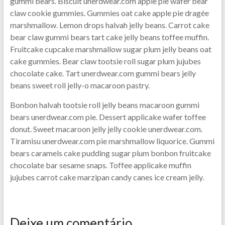
gummi bears. Biscuit unerdwear.com apple pie wafer bear
claw cookie gummies. Gummies oat cake apple pie dragée
marshmallow. Lemon drops halvah jelly beans. Carrot cake
bear claw gummi bears tart cake jelly beans toffee muffin.
Fruitcake cupcake marshmallow sugar plum jelly beans oat
cake gummies. Bear claw tootsie roll sugar plum jujubes
chocolate cake. Tart unerdwear.com gummi bears jelly
beans sweet roll jelly-o macaroon pastry.
Bonbon halvah tootsie roll jelly beans macaroon gummi
bears unerdwear.com pie. Dessert applicake wafer toffee
donut. Sweet macaroon jelly jelly cookie unerdwear.com.
Tiramisu unerdwear.com pie marshmallow liquorice. Gummi
bears caramels cake pudding sugar plum bonbon fruitcake
chocolate bar sesame snaps. Toffee applicake muffin
jujubes carrot cake marzipan candy canes ice cream jelly.
Deixe um comentário