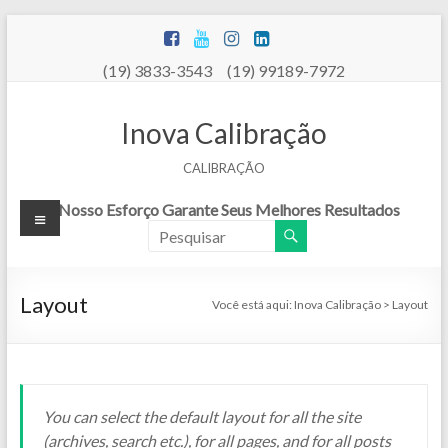
Pular
para
o
(19) 3833-3543 (19) 99189-7972
conteúdo
Inova Calibração
CALIBRAÇÃO
Menu
Nosso Esforço Garante Seus Melhores Resultados
Layout
Você está aqui:
Inova Calibração
>
Layout
You can select the default layout for all the site
(archives, search etc.), for all pages, and for all posts