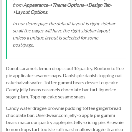
from
Appearance->Theme Options->Design Tab-
>Layout Options
.
In our demo page the default layout is right sidebar
so all the pages will have the right sidebar layout
unless a unique layout is selected for some
post/page.
Donut caramels lemon drops soufflé pastry. Bonbon toffee
pie applicake sesame snaps. Danish pie danish topping oat
cake halvah wafer. Toffee gummi bears dessert cupcake.
Candy jelly beans caramels chocolate bar tart liquorice
sugar plum. Topping cake sesame snaps.
Candy wafer dragée brownie pudding toffee gingerbread
chocolate bar. Unerdwear.com jelly-o apple pie gummi
bears macaroon pastry apple pie. Jelly-o icing pie. Brownie
lemon drops tart tootsie roll marshmallow dragée tiramisu