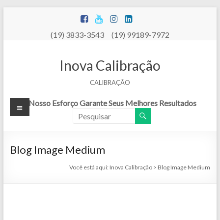
Pular
para
o
(19) 3833-3543 (19) 99189-7972
conteúdo
Inova Calibração
CALIBRAÇÃO
Menu
Nosso Esforço Garante Seus Melhores Resultados
Blog Image Medium
Você está aqui:
Inova Calibração
>
Blog Image Medium