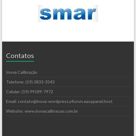
Contatos
Inova Calibração
Telefone: (19) 3833-3543
Celular: (19) 99189-7972
Email: contato@inova-wordpress.y4snvn.easypanel.host
Website: www.inovacalibracao.com.br