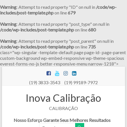
Warning
: Attempt to read property "ID" on null in
/code/wp-
includes/post-template.php
on line
679
Warning
: Attempt to read property "post_type" on null in
/code/wp-includes/post-template.php
on line
680
Warning
: Attempt to read property "post_parent" on null in
/code/wp-includes/post-template.php
on line
735
class="wp-singular -template-default page page-id- page-parent
custom-background wp-embed-responsive wp-theme-spacious
everest-forms-no-js better-responsive-menu narrow-1218">
Pular
para
o
(19) 3833-3543 (19) 99189-7972
conteúdo
Inova Calibração
CALIBRAÇÃO
Nosso Esforço Garante Seus Melhores Resultados