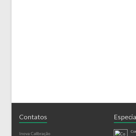
Contatos
Especia
Co
Inova Calibração