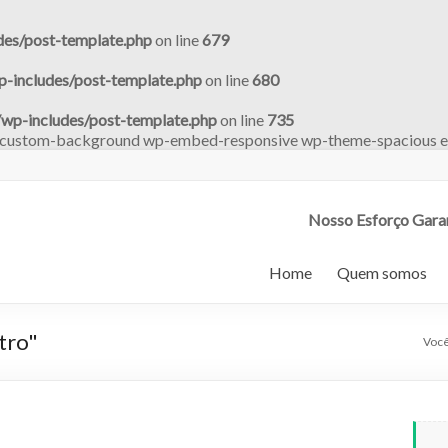
des/post-template.php
on line
679
p-includes/post-template.php
on line
680
/wp-includes/post-template.php
on line
735
nt custom-background wp-embed-responsive wp-theme-spacious e
Nosso Esforço Gara
Home
Quem somos
tro"
Você