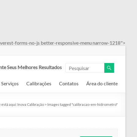
verest-forms-no-js better-responsive-menu narrow-1218">
nte Seus Melhores Resultados
Serviços
Calibrações
Contatos
Área do cliente
 está aqui:
Inova Calibração
>
Images tagged "calibracao-em-hidrometro"