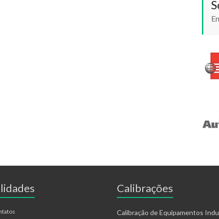
S
En
lidades
Calibrações
ntatos
Calibração de Equipamentos Indus