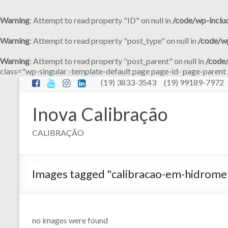
Warning
: Attempt to read property "ID" on null in
/code/wp-inclu
Warning
: Attempt to read property "post_type" on null in
/code/w
Warning
: Attempt to read property "post_parent" on null in
/code
class="wp-singular -template-default page page-id- page-pare
Pular
(19) 3833-3543 (19) 99189-7972
para
o
Inova Calibração
conteúdo
CALIBRAÇÃO
Images tagged "calibracao-em-hidrome
no images were found