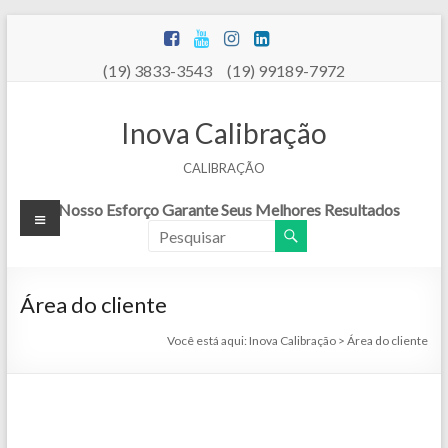
Pular
para
o
(19) 3833-3543 (19) 99189-7972
conteúdo
Inova Calibração
CALIBRAÇÃO
Menu
Nosso Esforço Garante Seus Melhores Resultados
Área do cliente
Você está aqui:
Inova Calibração
>
Área do cliente