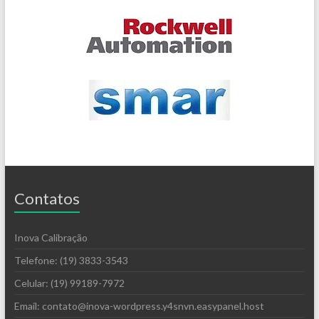
Contatos
Inova Calibração
Telefone: (19) 3833-3543
Celular: (19) 99189-7972
Email: contato@inova-wordpress.y4snvn.easypanel.host